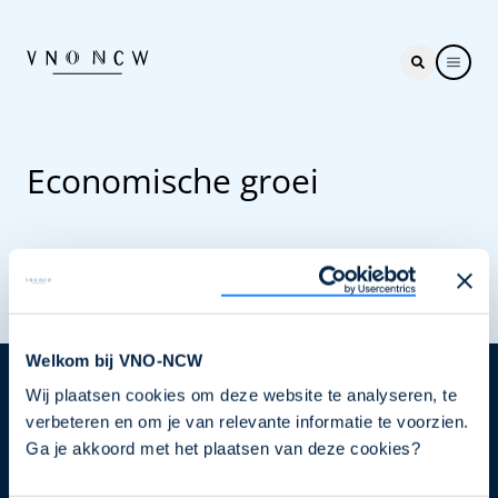
Economische groei
Welkom bij VNO-NCW
Wij plaatsen cookies om deze website te analyseren, te
Nieuwsbrief
verbeteren en om je van relevante informatie te voorzien.
Elke week hét nieuws dat ondernemers raakt. Schrijf
Ga je akkoord met het plaatsen van deze cookies?
je nu in voor de VNO-NCW nieuwsbrief.