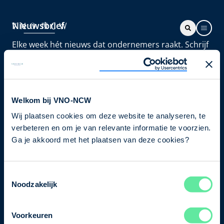
Nieuwsbrief
Elke week hét nieuws dat ondernemers raakt. Schrijf
je nu in voor de VNO-NCW nieuwsbrief.
Schrijf je in
Welkom bij VNO-NCW
Wij plaatsen cookies om deze website te analyseren, te
Direct naar
verbeteren en om je van relevante informatie te voorzien.
Ons verhaal
Ga je akkoord met het plaatsen van deze cookies?
Contact
Toestemmingsselectie
Noodzakelijk
Bezuidenhoutseweg 12
2594 AV Den Haag
Voorkeuren
T
+31 70 349 03 49