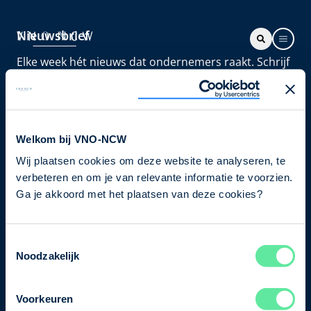
Nieuwsbrief
Elke week hét nieuws dat ondernemers raakt. Schrijf
je nu in voor de VNO-NCW nieuwsbrief.
Schrijf je in
Welkom bij VNO-NCW
Wij plaatsen cookies om deze website te analyseren, te
Direct naar
verbeteren en om je van relevante informatie te voorzien.
Ons verhaal
Ga je akkoord met het plaatsen van deze cookies?
Contact
Toestemmingsselectie
Noodzakelijk
Bezuidenhoutseweg 12
2594 AV Den Haag
Voorkeuren
T
+31 70 349 03 49