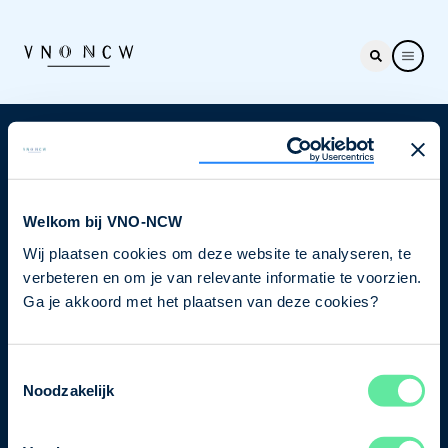
Nieuwsbrief
Elke week hét nieuws dat ondernemers raakt. Schrijf
je nu in voor de VNO-NCW nieuwsbrief.
Welkom bij VNO-NCW
Wij plaatsen cookies om deze website te analyseren, te
Schrijf je in
verbeteren en om je van relevante informatie te voorzien.
Ga je akkoord met het plaatsen van deze cookies?
Direct naar
Toestemmingsselectie
Ons verhaal
Noodzakelijk
Contact