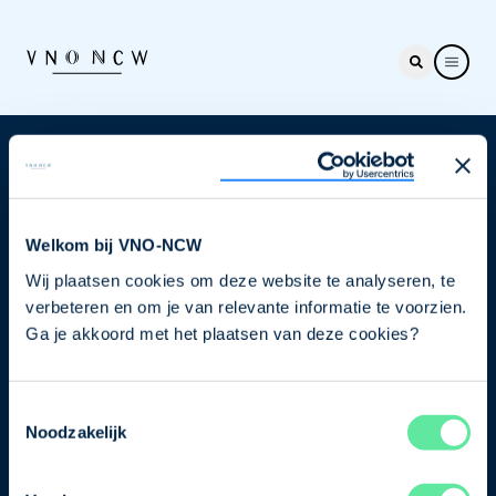
Nieuwsbrief
Elke week hét nieuws dat ondernemers raakt. Schrijf
je nu in voor de VNO-NCW nieuwsbrief.
Welkom bij VNO-NCW
Wij plaatsen cookies om deze website te analyseren, te
Schrijf je in
verbeteren en om je van relevante informatie te voorzien.
Ga je akkoord met het plaatsen van deze cookies?
Direct naar
Toestemmingsselectie
Ons verhaal
Noodzakelijk
Contact