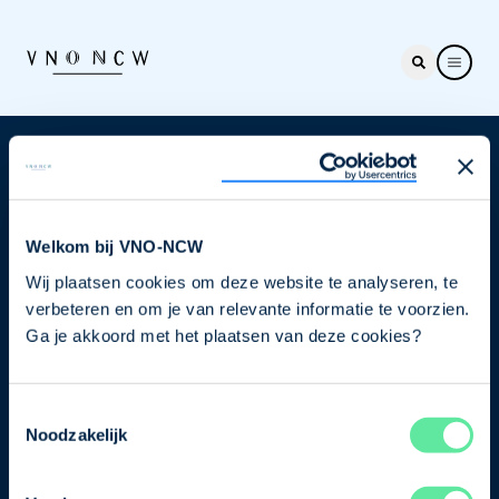
Nieuwsbrief
Elke week hét nieuws dat ondernemers raakt. Schrijf
je nu in voor de VNO-NCW nieuwsbrief.
Welkom bij VNO-NCW
Wij plaatsen cookies om deze website te analyseren, te
Schrijf je in
verbeteren en om je van relevante informatie te voorzien.
Ga je akkoord met het plaatsen van deze cookies?
Direct naar
Toestemmingsselectie
Ons verhaal
Noodzakelijk
Contact