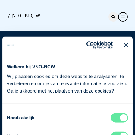
Nieuwsbrief
Elke week hét nieuws dat ondernemers raakt. Schrijf
je nu in voor de VNO-NCW nieuwsbrief.
Welkom bij VNO-NCW
Wij plaatsen cookies om deze website te analyseren, te
Schrijf je in
verbeteren en om je van relevante informatie te voorzien.
Ga je akkoord met het plaatsen van deze cookies?
Direct naar
Toestemmingsselectie
Ons verhaal
Noodzakelijk
Contact