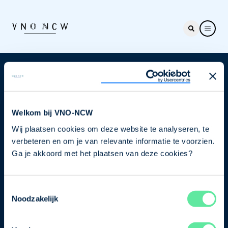
Nieuwsbrief
Elke week hét nieuws dat ondernemers raakt. Schrijf
je nu in voor de VNO-NCW nieuwsbrief.
Welkom bij VNO-NCW
Wij plaatsen cookies om deze website te analyseren, te
Schrijf je in
verbeteren en om je van relevante informatie te voorzien.
Ga je akkoord met het plaatsen van deze cookies?
Direct naar
Toestemmingsselectie
Ons verhaal
Noodzakelijk
Contact