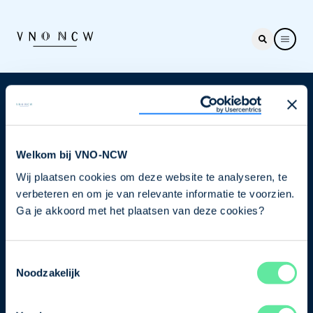
Nieuwsbrief
Elke week hét nieuws dat ondernemers raakt. Schrijf
je nu in voor de VNO-NCW nieuwsbrief.
Welkom bij VNO-NCW
Wij plaatsen cookies om deze website te analyseren, te
Schrijf je in
verbeteren en om je van relevante informatie te voorzien.
Ga je akkoord met het plaatsen van deze cookies?
Direct naar
Toestemmingsselectie
Ons verhaal
Noodzakelijk
Contact