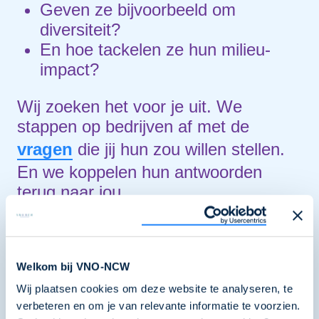
Geven ze bijvoorbeeld om
diversiteit?
En hoe tackelen ze hun milieu-
impact?
Wij zoeken het voor je uit. We
stappen op bedrijven af met de
vragen
die jij hun zou willen stellen.
En we koppelen hun antwoorden
terug naar jou.
Van informatieve content en
interviews met jongeren, experts,
werknemers en CEO’s tot exclusieve
Welkom bij VNO-NCW
behind-the-scenes
bij bedrijven die
Wij plaatsen cookies om deze website te analyseren, te
onze economie vormen. Wij doen het
verbeteren en om je van relevante informatie te voorzien.