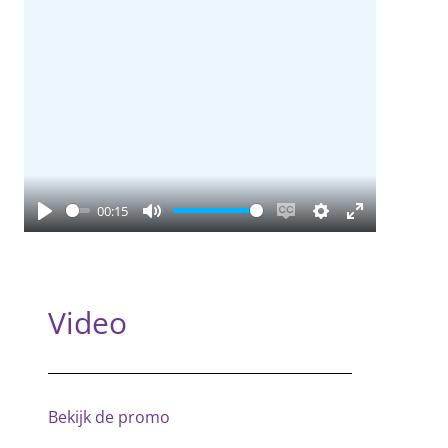
00:15
Play
Mute
Enable
Settings
Enter
captions
fullscreen
Video
Bekijk de promo