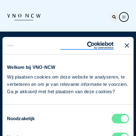
Nieuwsbrief
Elke week hét nieuws dat ondernemers raakt. Schrijf
je nu in voor de VNO-NCW nieuwsbrief.
Welkom bij VNO-NCW
Wij plaatsen cookies om deze website te analyseren, te
Schrijf je in
verbeteren en om je van relevante informatie te voorzien.
Ga je akkoord met het plaatsen van deze cookies?
Direct naar
Toestemmingsselectie
Ons verhaal
Noodzakelijk
Contact