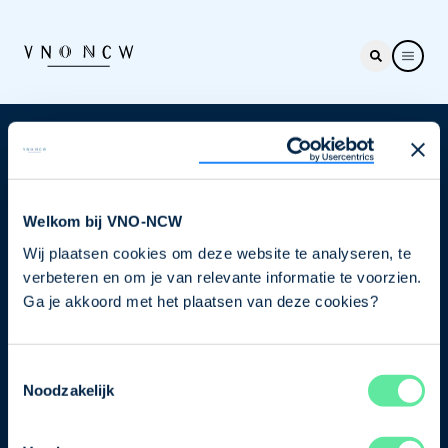
Nieuwsbrief
Elke week hét nieuws dat ondernemers raakt. Schrijf
je nu in voor de VNO-NCW nieuwsbrief.
Welkom bij VNO-NCW
Wij plaatsen cookies om deze website te analyseren, te
Schrijf je in
verbeteren en om je van relevante informatie te voorzien.
Ga je akkoord met het plaatsen van deze cookies?
Direct naar
Toestemmingsselectie
Ons verhaal
Noodzakelijk
Contact