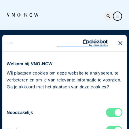
Nieuwsbrief
Elke week hét nieuws dat ondernemers raakt. Schrijf
je nu in voor de VNO-NCW nieuwsbrief.
Welkom bij VNO-NCW
Wij plaatsen cookies om deze website te analyseren, te
Schrijf je in
verbeteren en om je van relevante informatie te voorzien.
Ga je akkoord met het plaatsen van deze cookies?
Direct naar
Toestemmingsselectie
Ons verhaal
Noodzakelijk
Contact