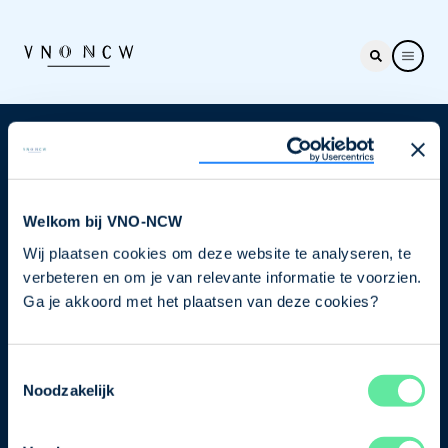
Nieuwsbrief
Elke week hét nieuws dat ondernemers raakt. Schrijf
je nu in voor de VNO-NCW nieuwsbrief.
Welkom bij VNO-NCW
Wij plaatsen cookies om deze website te analyseren, te
Schrijf je in
verbeteren en om je van relevante informatie te voorzien.
Ga je akkoord met het plaatsen van deze cookies?
Direct naar
Toestemmingsselectie
Ons verhaal
Noodzakelijk
Contact