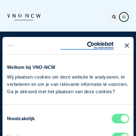
Nieuwsbrief
Elke week hét nieuws dat ondernemers raakt. Schrijf
je nu in voor de VNO-NCW nieuwsbrief.
Welkom bij VNO-NCW
Wij plaatsen cookies om deze website te analyseren, te
Schrijf je in
verbeteren en om je van relevante informatie te voorzien.
Ga je akkoord met het plaatsen van deze cookies?
Direct naar
Toestemmingsselectie
Ons verhaal
Noodzakelijk
Contact