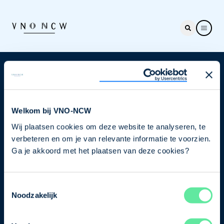
Nieuwsbrief
Elke week hét nieuws dat ondernemers raakt. Schrijf
je nu in voor de VNO-NCW nieuwsbrief.
Welkom bij VNO-NCW
Wij plaatsen cookies om deze website te analyseren, te
Schrijf je in
verbeteren en om je van relevante informatie te voorzien.
Ga je akkoord met het plaatsen van deze cookies?
Direct naar
Toestemmingsselectie
Ons verhaal
Noodzakelijk
Contact