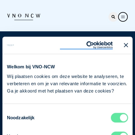
Nieuwsbrief
Elke week hét nieuws dat ondernemers raakt. Schrijf
je nu in voor de VNO-NCW nieuwsbrief.
Welkom bij VNO-NCW
Wij plaatsen cookies om deze website te analyseren, te
Schrijf je in
verbeteren en om je van relevante informatie te voorzien.
Ga je akkoord met het plaatsen van deze cookies?
Direct naar
Toestemmingsselectie
Ons verhaal
Noodzakelijk
Contact