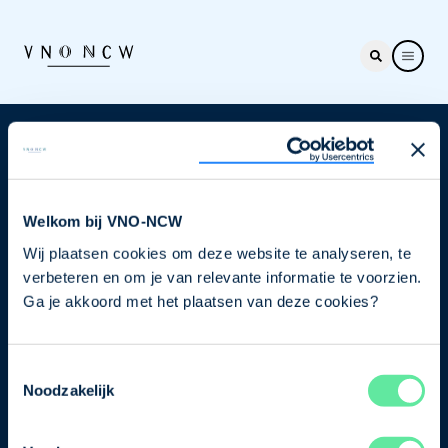
Nieuwsbrief
Elke week hét nieuws dat ondernemers raakt. Schrijf
je nu in voor de VNO-NCW nieuwsbrief.
Welkom bij VNO-NCW
Wij plaatsen cookies om deze website te analyseren, te
Schrijf je in
verbeteren en om je van relevante informatie te voorzien.
Ga je akkoord met het plaatsen van deze cookies?
Direct naar
Toestemmingsselectie
Ons verhaal
Noodzakelijk
Contact