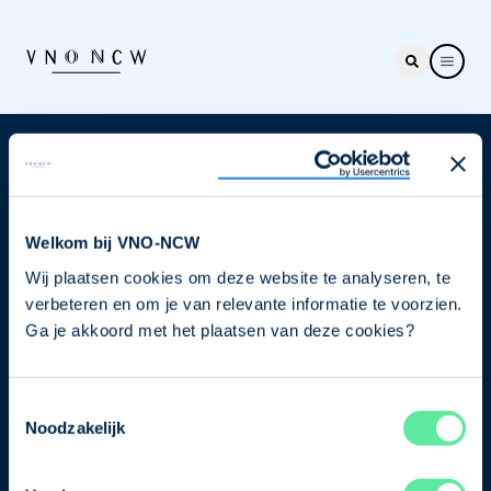
Nieuwsbrief
Elke week hét nieuws dat ondernemers raakt. Schrijf
je nu in voor de VNO-NCW nieuwsbrief.
Welkom bij VNO-NCW
Wij plaatsen cookies om deze website te analyseren, te
Schrijf je in
verbeteren en om je van relevante informatie te voorzien.
Ga je akkoord met het plaatsen van deze cookies?
Direct naar
Toestemmingsselectie
Ons verhaal
Noodzakelijk
Contact