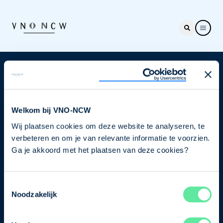
Nieuwsbrief
Elke week hét nieuws dat ondernemers raakt. Schrijf
je nu in voor de VNO-NCW nieuwsbrief.
Welkom bij VNO-NCW
Wij plaatsen cookies om deze website te analyseren, te
Schrijf je in
verbeteren en om je van relevante informatie te voorzien.
Ga je akkoord met het plaatsen van deze cookies?
Direct naar
Toestemmingsselectie
Ons verhaal
Noodzakelijk
Contact