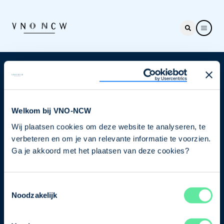
Nieuwsbrief
Elke week hét nieuws dat ondernemers raakt. Schrijf
je nu in voor de VNO-NCW nieuwsbrief.
Welkom bij VNO-NCW
Wij plaatsen cookies om deze website te analyseren, te
Schrijf je in
verbeteren en om je van relevante informatie te voorzien.
Ga je akkoord met het plaatsen van deze cookies?
Direct naar
Toestemmingsselectie
Ons verhaal
Noodzakelijk
Contact