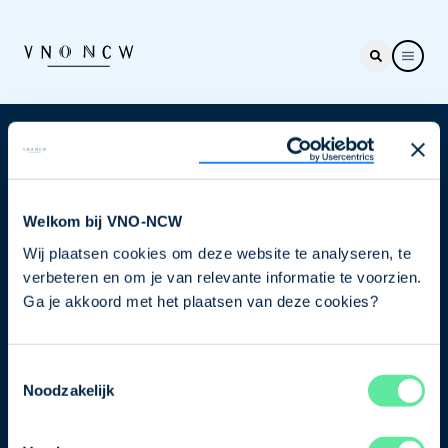
Nieuwsbrief
Elke week hét nieuws dat ondernemers raakt. Schrijf
je nu in voor de VNO-NCW nieuwsbrief.
Welkom bij VNO-NCW
Wij plaatsen cookies om deze website te analyseren, te
Schrijf je in
verbeteren en om je van relevante informatie te voorzien.
Ga je akkoord met het plaatsen van deze cookies?
Direct naar
Toestemmingsselectie
Ons verhaal
Noodzakelijk
Contact