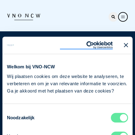
Nieuwsbrief
Elke week hét nieuws dat ondernemers raakt. Schrijf
je nu in voor de VNO-NCW nieuwsbrief.
Welkom bij VNO-NCW
Wij plaatsen cookies om deze website te analyseren, te
Schrijf je in
verbeteren en om je van relevante informatie te voorzien.
Ga je akkoord met het plaatsen van deze cookies?
Direct naar
Toestemmingsselectie
Ons verhaal
Noodzakelijk
Contact