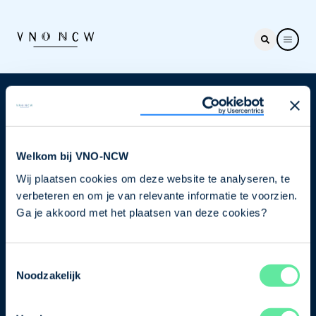
Nieuwsbrief
Elke week hét nieuws dat ondernemers raakt. Schrijf
je nu in voor de VNO-NCW nieuwsbrief.
Welkom bij VNO-NCW
Wij plaatsen cookies om deze website te analyseren, te
Schrijf je in
verbeteren en om je van relevante informatie te voorzien.
Ga je akkoord met het plaatsen van deze cookies?
Direct naar
Toestemmingsselectie
Ons verhaal
Noodzakelijk
Contact