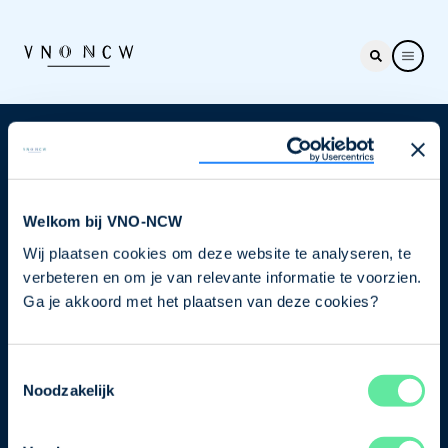
Nieuwsbrief
Elke week hét nieuws dat ondernemers raakt. Schrijf
je nu in voor de VNO-NCW nieuwsbrief.
Welkom bij VNO-NCW
Wij plaatsen cookies om deze website te analyseren, te
Schrijf je in
verbeteren en om je van relevante informatie te voorzien.
Ga je akkoord met het plaatsen van deze cookies?
Direct naar
Toestemmingsselectie
Ons verhaal
Noodzakelijk
Contact