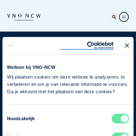
Nieuwsbrief
Elke week hét nieuws dat ondernemers raakt. Schrijf
je nu in voor de VNO-NCW nieuwsbrief.
Welkom bij VNO-NCW
Wij plaatsen cookies om deze website te analyseren, te
Schrijf je in
verbeteren en om je van relevante informatie te voorzien.
Ga je akkoord met het plaatsen van deze cookies?
Direct naar
Toestemmingsselectie
Ons verhaal
Noodzakelijk
Contact