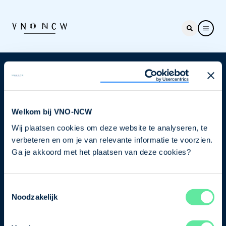
Nieuwsbrief
Elke week hét nieuws dat ondernemers raakt. Schrijf
je nu in voor de VNO-NCW nieuwsbrief.
Welkom bij VNO-NCW
Wij plaatsen cookies om deze website te analyseren, te
Schrijf je in
verbeteren en om je van relevante informatie te voorzien.
Ga je akkoord met het plaatsen van deze cookies?
Direct naar
Toestemmingsselectie
Ons verhaal
Noodzakelijk
Contact