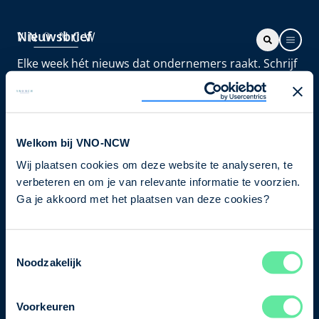
Nieuwsbrief
Elke week hét nieuws dat ondernemers raakt. Schrijf
je nu in voor de VNO-NCW nieuwsbrief.
Schrijf je in
Welkom bij VNO-NCW
Wij plaatsen cookies om deze website te analyseren, te
Direct naar
verbeteren en om je van relevante informatie te voorzien.
Ons verhaal
Ga je akkoord met het plaatsen van deze cookies?
Contact
Toestemmingsselectie
Noodzakelijk
Bezuidenhoutseweg 12
2594 AV Den Haag
Voorkeuren
T
+31 70 349 03 49