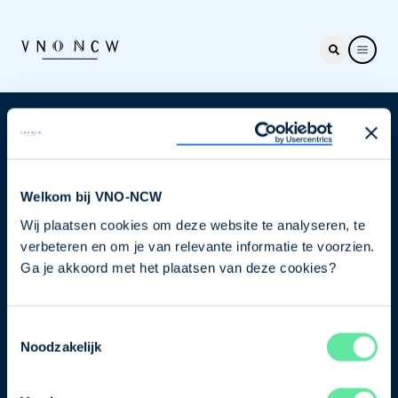
Nieuwsbrief
Elke week hét nieuws dat ondernemers raakt. Schrijf
je nu in voor de VNO-NCW nieuwsbrief.
Welkom bij VNO-NCW
Wij plaatsen cookies om deze website te analyseren, te
Schrijf je in
verbeteren en om je van relevante informatie te voorzien.
Ga je akkoord met het plaatsen van deze cookies?
Direct naar
Toestemmingsselectie
Ons verhaal
Noodzakelijk
Contact