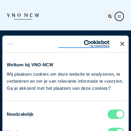
Nieuwsbrief
Elke week hét nieuws dat ondernemers raakt. Schrijf
je nu in voor de VNO-NCW nieuwsbrief.
Welkom bij VNO-NCW
Wij plaatsen cookies om deze website te analyseren, te
Schrijf je in
verbeteren en om je van relevante informatie te voorzien.
Ga je akkoord met het plaatsen van deze cookies?
Direct naar
Toestemmingsselectie
Ons verhaal
Noodzakelijk
Contact