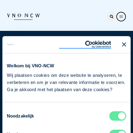
Nieuwsbrief
Elke week hét nieuws dat ondernemers raakt. Schrijf
je nu in voor de VNO-NCW nieuwsbrief.
Welkom bij VNO-NCW
Wij plaatsen cookies om deze website te analyseren, te
Schrijf je in
verbeteren en om je van relevante informatie te voorzien.
Ga je akkoord met het plaatsen van deze cookies?
Direct naar
Toestemmingsselectie
Ons verhaal
Noodzakelijk
Contact