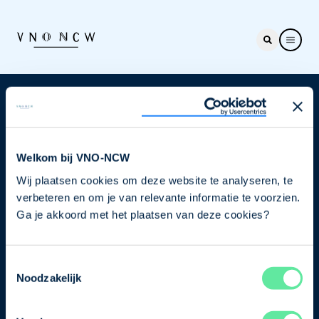
Nieuwsbrief
Elke week hét nieuws dat ondernemers raakt. Schrijf
je nu in voor de VNO-NCW nieuwsbrief.
Welkom bij VNO-NCW
Wij plaatsen cookies om deze website te analyseren, te
Schrijf je in
verbeteren en om je van relevante informatie te voorzien.
Ga je akkoord met het plaatsen van deze cookies?
Direct naar
Toestemmingsselectie
Ons verhaal
Noodzakelijk
Contact