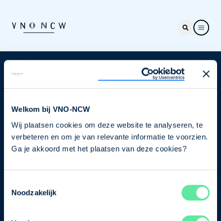
Nieuwsbrief
Elke week hét nieuws dat ondernemers raakt. Schrijf
je nu in voor de VNO-NCW nieuwsbrief.
Welkom bij VNO-NCW
Wij plaatsen cookies om deze website te analyseren, te
Schrijf je in
verbeteren en om je van relevante informatie te voorzien.
Ga je akkoord met het plaatsen van deze cookies?
Direct naar
Toestemmingsselectie
Ons verhaal
Noodzakelijk
Contact