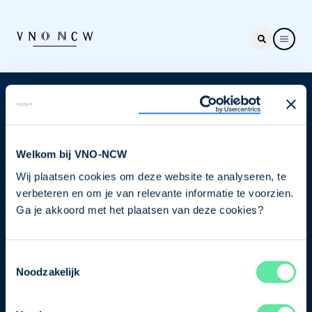
Nieuwsbrief
Elke week hét nieuws dat ondernemers raakt. Schrijf
je nu in voor de VNO-NCW nieuwsbrief.
Welkom bij VNO-NCW
Wij plaatsen cookies om deze website te analyseren, te
Schrijf je in
verbeteren en om je van relevante informatie te voorzien.
Ga je akkoord met het plaatsen van deze cookies?
Direct naar
Toestemmingsselectie
Ons verhaal
Noodzakelijk
Contact