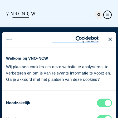
Nieuwsbrief
Elke week hét nieuws dat ondernemers raakt. Schrijf
je nu in voor de VNO-NCW nieuwsbrief.
Welkom bij VNO-NCW
Wij plaatsen cookies om deze website te analyseren, te
Schrijf je in
verbeteren en om je van relevante informatie te voorzien.
Ga je akkoord met het plaatsen van deze cookies?
Direct naar
Toestemmingsselectie
Ons verhaal
Noodzakelijk
Contact