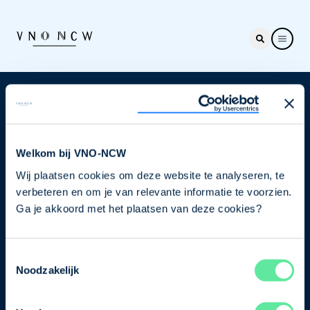
Nieuwsbrief
Elke week hét nieuws dat ondernemers raakt. Schrijf
je nu in voor de VNO-NCW nieuwsbrief.
Welkom bij VNO-NCW
Wij plaatsen cookies om deze website te analyseren, te
Schrijf je in
verbeteren en om je van relevante informatie te voorzien.
Ga je akkoord met het plaatsen van deze cookies?
Direct naar
Toestemmingsselectie
Ons verhaal
Noodzakelijk
Contact