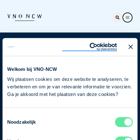
Nieuwsbrief
Elke week hét nieuws dat ondernemers raakt. Schrijf
je nu in voor de VNO-NCW nieuwsbrief.
Welkom bij VNO-NCW
Wij plaatsen cookies om deze website te analyseren, te
Schrijf je in
verbeteren en om je van relevante informatie te voorzien.
Ga je akkoord met het plaatsen van deze cookies?
Direct naar
Toestemmingsselectie
Ons verhaal
Noodzakelijk
Contact