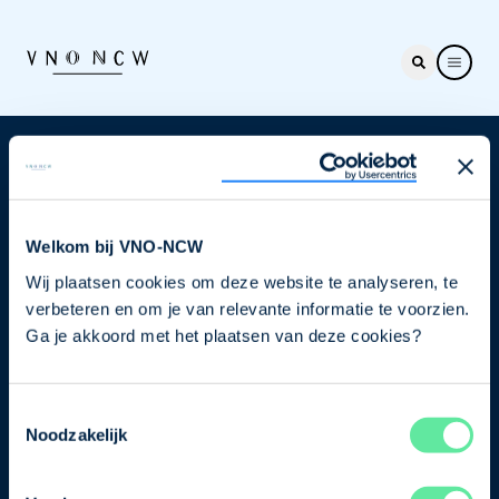
Nieuwsbrief
Elke week hét nieuws dat ondernemers raakt. Schrijf
je nu in voor de VNO-NCW nieuwsbrief.
Welkom bij VNO-NCW
Wij plaatsen cookies om deze website te analyseren, te
Schrijf je in
verbeteren en om je van relevante informatie te voorzien.
Ga je akkoord met het plaatsen van deze cookies?
Direct naar
Toestemmingsselectie
Ons verhaal
Noodzakelijk
Contact