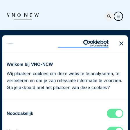
Nieuwsbrief
Elke week hét nieuws dat ondernemers raakt. Schrijf
je nu in voor de VNO-NCW nieuwsbrief.
Welkom bij VNO-NCW
Wij plaatsen cookies om deze website te analyseren, te
Schrijf je in
verbeteren en om je van relevante informatie te voorzien.
Ga je akkoord met het plaatsen van deze cookies?
Direct naar
Toestemmingsselectie
Ons verhaal
Noodzakelijk
Contact