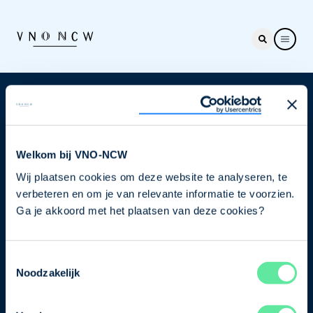
Nieuwsbrief
Elke week hét nieuws dat ondernemers raakt. Schrijf
je nu in voor de VNO-NCW nieuwsbrief.
Welkom bij VNO-NCW
Wij plaatsen cookies om deze website te analyseren, te
Schrijf je in
verbeteren en om je van relevante informatie te voorzien.
Ga je akkoord met het plaatsen van deze cookies?
Direct naar
Toestemmingsselectie
Ons verhaal
Noodzakelijk
Contact