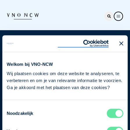
Nieuwsbrief
Elke week hét nieuws dat ondernemers raakt. Schrijf
je nu in voor de VNO-NCW nieuwsbrief.
Welkom bij VNO-NCW
Wij plaatsen cookies om deze website te analyseren, te
Schrijf je in
verbeteren en om je van relevante informatie te voorzien.
Ga je akkoord met het plaatsen van deze cookies?
Direct naar
Toestemmingsselectie
Ons verhaal
Noodzakelijk
Contact