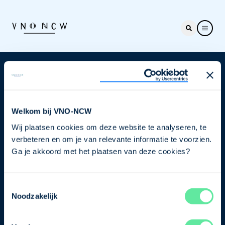
Nieuwsbrief
Elke week hét nieuws dat ondernemers raakt. Schrijf
je nu in voor de VNO-NCW nieuwsbrief.
Welkom bij VNO-NCW
Wij plaatsen cookies om deze website te analyseren, te
Schrijf je in
verbeteren en om je van relevante informatie te voorzien.
Ga je akkoord met het plaatsen van deze cookies?
Direct naar
Toestemmingsselectie
Ons verhaal
Noodzakelijk
Contact