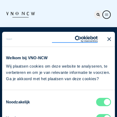
Nieuwsbrief
Elke week hét nieuws dat ondernemers raakt. Schrijf
je nu in voor de VNO-NCW nieuwsbrief.
Welkom bij VNO-NCW
Wij plaatsen cookies om deze website te analyseren, te
Schrijf je in
verbeteren en om je van relevante informatie te voorzien.
Ga je akkoord met het plaatsen van deze cookies?
Direct naar
Toestemmingsselectie
Ons verhaal
Noodzakelijk
Contact