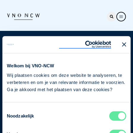
Nieuwsbrief
Elke week hét nieuws dat ondernemers raakt. Schrijf
je nu in voor de VNO-NCW nieuwsbrief.
Welkom bij VNO-NCW
Wij plaatsen cookies om deze website te analyseren, te
Schrijf je in
verbeteren en om je van relevante informatie te voorzien.
Ga je akkoord met het plaatsen van deze cookies?
Direct naar
Toestemmingsselectie
Ons verhaal
Noodzakelijk
Contact