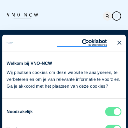
Nieuwsbrief
Elke week hét nieuws dat ondernemers raakt. Schrijf
je nu in voor de VNO-NCW nieuwsbrief.
Welkom bij VNO-NCW
Wij plaatsen cookies om deze website te analyseren, te
Schrijf je in
verbeteren en om je van relevante informatie te voorzien.
Ga je akkoord met het plaatsen van deze cookies?
Direct naar
Toestemmingsselectie
Ons verhaal
Noodzakelijk
Contact