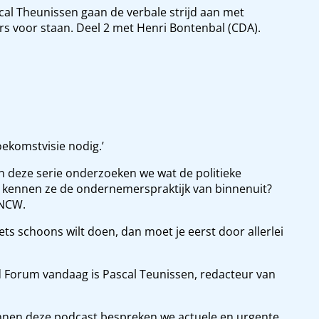
l Theunissen gaan de verbale strijd aan met
s voor staan. Deel 2 met Henri Bontenbal (CDA).
toekomstvisie nodig.’
n deze serie onderzoeken we wat de politieke
 kennen ze de ondernemerspraktijk van binnenuit?
-NCW.
iets schoons wilt doen, dan moet je eerst door allerlei
 Forum vandaag is Pascal Teunissen, redacteur van
innen deze podcast bespreken we actuele en urgente