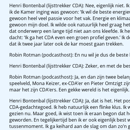
Henri Bontenbal (lijsttrekker CDA): Nee, eigenlijk niet. 
ik de Kamer inging was gewoon: ‘Ik wil de beste ener
gewoon heel veel passie voor het vak. Energie en klimaa
gewoon mijn doel. Ik wilde ook natuurlijk heel graag he
dat onderwerp een lange tijd niet aan ons kleefde. Ik he
dacht: ‘Ik ga het CDA even een groen profiel geven.’ Ik 
dat ik twee jaar later ook de kar moest gaan trekken.
Robin Rotman (podcasthost): En nu wil je dus de beste 
Henri Bontenbal (lijsttrekker CDA): Zeker, en met de be
Robin Rotman (podcasthost): Ja, en dan zijn twee bela
speelveld, Mona Keizer, ex-CDA’er en Pieter Omtzigt zijn
maar het zijn CDA’ers. Een gekke wereld is het eigenlijk.
Henri Bontenbal (lijsttrekker CDA): Ja, dat is het. Het pos
CDA-gedachtegoed. Ik heb natuurlijk een flinke klus. Ik
gezien nu. Maar goed, ik wist toen ik eraan begon dat h
geworden. En tegelijkertijd ben ik er ook eigenlijk bes
tussenmoment. Ik ga keihard aan de slag om dan zo’n g