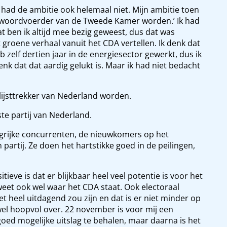
Ik had de ambitie ook helemaal niet. Mijn ambitie toen
giewoordvoerder van de Tweede Kamer worden.’ Ik had
t ben ik altijd mee bezig geweest, dus dat was
t groene verhaal vanuit het CDA vertellen. Ik denk dat
b zelf dertien jaar in de energiesector gewerkt, dus ik
denk dat dat aardig gelukt is. Maar ik had niet bedacht
lijsttrekker van Nederland worden.
ste partij van Nederland.
ngrijke concurrenten, de nieuwkomers op het
 partij. Ze doen het hartstikke goed in de peilingen,
itieve is dat er blijkbaar heel veel potentie is voor het
 weet ook wel waar het CDA staat. Ook electoraal
et heel uitdagend zou zijn en dat is er niet minder op
t wel hoopvol over. 22 november is voor mij een
oed mogelijke uitslag te behalen, maar daarna is het