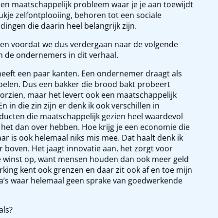
f een maatschappelijk probleem waar je je aan toewijdt
ukje zelfontplooiing, behoren tot een sociale
dingen die daarin heel belangrijk zijn.
, en voordat we dus verdergaan naar de volgende
van de ondernemers in dit verhaal.
heeft een paar kanten. Een ondernemer draagt als
doelen. Dus een bakker die brood bakt probeert
oorzien, maar het levert ook een maatschappelijk
 in die zin zijn er denk ik ook verschillen in
ten die maatschappelijk gezien heel waardevol
het dan over hebben. Hoe krijg je een economie die
ar is ook helemaal niks mis mee. Dat haalt denk ik
boven. Het jaagt innovatie aan, het zorgt voor
ke winst op, want mensen houden dan ook meer geld
king kent ook grenzen en daar zit ook af en toe mijn
a’s waar helemaal geen sprake van goedwerkende
als?