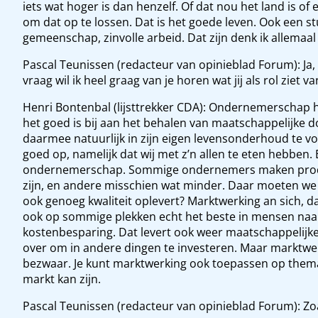
iets wat hoger is dan henzelf. Of dat nou het land is o
om dat op te lossen. Dat is het goede leven. Ook een st
gemeenschap, zinvolle arbeid. Dat zijn denk ik allemaal 
Pascal Teunissen (redacteur van opinieblad Forum): Ja
vraag wil ik heel graag van je horen wat jij als rol ziet 
Henri Bontenbal (lijsttrekker CDA): Ondernemerschap 
het goed is bij aan het behalen van maatschappelijke 
daarmee natuurlijk in zijn eigen levensonderhoud te v
goed op, namelijk dat wij met z’n allen te eten hebben. En
ondernemerschap. Sommige ondernemers maken produc
zijn, en andere misschien wat minder. Daar moeten we 
ook genoeg kwaliteit oplevert? Marktwerking an sich, da
ook op sommige plekken echt het beste in mensen naar 
kostenbesparing. Dat levert ook weer maatschappelij
over om in andere dingen te investeren. Maar marktwer
bezwaar. Je kunt marktwerking ook toepassen op them
markt kan zijn.
Pascal Teunissen (redacteur van opinieblad Forum): Zo