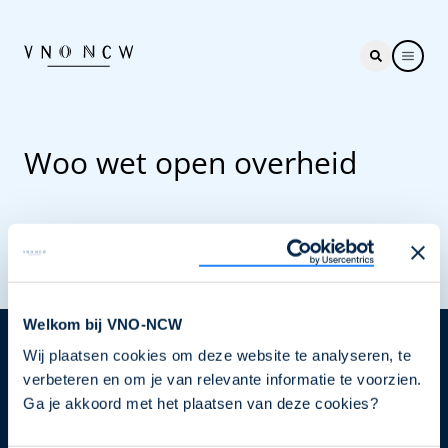
Woo wet open overheid
Welkom bij VNO-NCW
Wij plaatsen cookies om deze website te analyseren, te
Nieuwsbrief
verbeteren en om je van relevante informatie te voorzien.
Elke week hét nieuws dat ondernemers raakt. Schrijf
Ga je akkoord met het plaatsen van deze cookies?
je nu in voor de VNO-NCW nieuwsbrief.