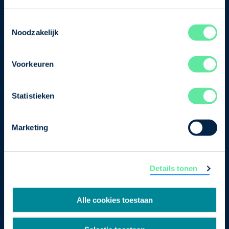
je nu in voor de VNO-NCW nieuwsbrief.
Toestemmingsselectie
Schrijf je in
Noodzakelijk
Voorkeuren
Direct naar
Ons verhaal
Statistieken
Contact
Marketing
Bezuidenhoutseweg 12
2594 AV Den Haag
Details tonen
T
+31 70 349 03 49
Postbus 93002
Alle cookies toestaan
2509 AA Den Haag