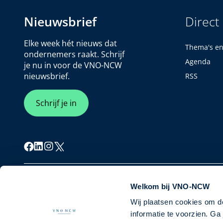
Nieuwsbrief
Direct
Elke week hét nieuws dat
Thema's e
ondernemers raakt. Schrijf
Agenda
je nu in voor de VNO-NCW
nieuwsbrief.
RSS
Schrijf je in
Cookiebeleid
Privacybeleid
Disclaimer
Welkom bij VNO-NCW
Wij plaatsen cookies om d
informatie te voorzien. G