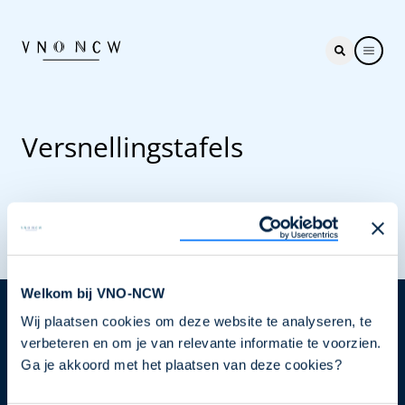
Versnellingstafels
Welkom bij VNO-NCW
Wij plaatsen cookies om deze website te analyseren, te
Nieuwsbrief
verbeteren en om je van relevante informatie te voorzien.
Elke week hét nieuws dat ondernemers raakt. Schrijf
Ga je akkoord met het plaatsen van deze cookies?
je nu in voor de VNO-NCW nieuwsbrief.